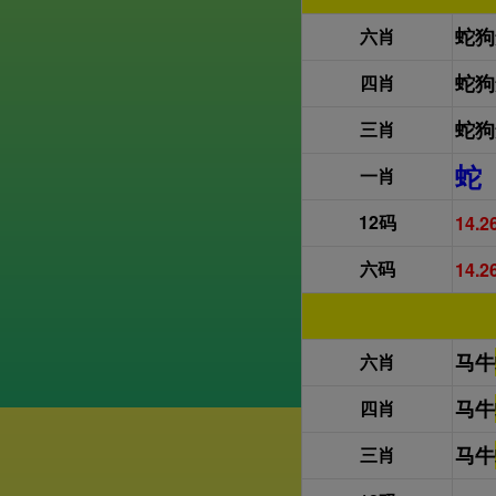
蛇狗
六肖
蛇狗
四肖
蛇狗
三肖
蛇【
一肖
12码
14.2
六码
14.2
马牛
六肖
马牛
四肖
马牛
三肖