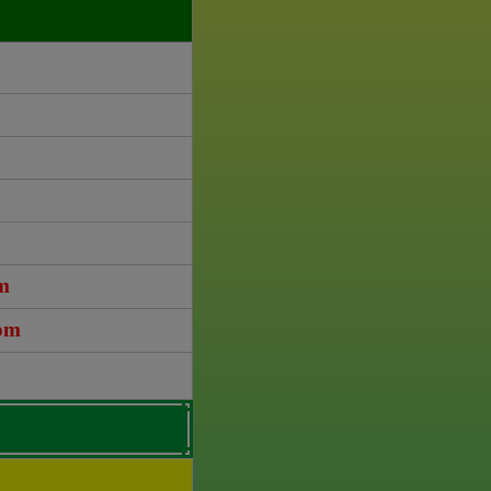
com
.com