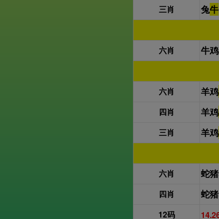
兔
牛
三肖
牛鸡
六肖
羊鸡
六肖
羊鸡
四肖
羊鸡
三肖
蛇猪
六肖
蛇猪
四肖
12码
14.26