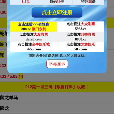
.06.18.14.
26
.03.15.41.29.12.36
1.5%
特码
58
倍
特码
58
倍
.06.18.14.
26
点击立即注册
215期一肖三码【致富好料】收藏！
点击投注
大众彩票
点击注册>>>有惊喜
5988.cc
808.cc
澳门永利
蛇
羊鸡牛
点击投注
大发彩票
点击投注
8808彩票
dafa8.com
8808.cc
蛇
羊
点击投注
金牛娱乐城
点击投注
龙游娱乐
7655.com
585.com
蛇
博彩必备!值得选择!真正的大额无忧!
不再显示
.33.45.02.
14
.12.24.10.22.06.18
.33.45.02.
14
212期一肖三码【致富好料】收藏！
鼠龙羊马
鼠龙